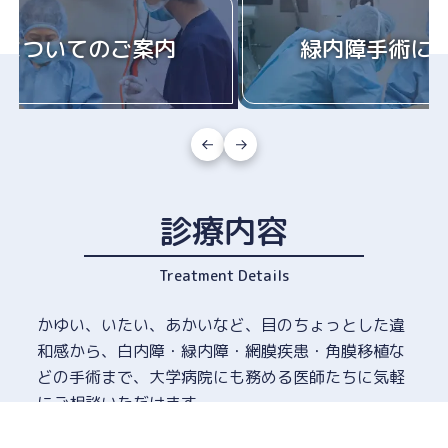
方はこちら（厚生労働省）
2026.01.07
についてのご案内
緑内障手術に
白内障手術の件数を更新しました。
2025.05.01
2025年５月より小児の「
低濃度アトロピン点眼薬に
よる近視進行抑制治療
」を開始しました。
2025.04.09
当法人理事長の取材記事が
Amebaチョイス
に掲載され
ました。
診療内容
■
花粉対策メガネの選び方＆おすすめ12選！曇り防止
のコツも解説
Treatment Details
2025.01.29
当法人理事長の取材記事がFNNプライムオンラインに
かゆい、いたい、あかいなど、目のちょっとした違
掲載されました。
和感から、白内障・緑内障・網膜疾患・角膜移植な
2024.02.05
どの手術まで、大学病院にも務める医師たちに気軽
理事長 深川和己 の著書が発売されました。「
メディ
にご相談いただけます。
アクセス
TEL
WEB予約
ア活動
」からご覧ください。