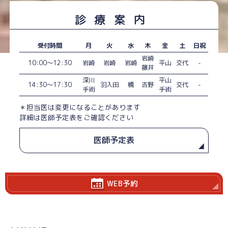
診療案内
受付時間
月
火
水
木
金
土
日祝
岩崎
10:00～12:30
岩崎
岩崎
岩崎
平山
交代
-
藤井
深川
平山
14:30～17:30
羽入田
橋
吉野
交代
-
手術
手術
＊担当医は変更になることがあります
詳細は医師予定表をご確認ください
医師予定表
WEB予約